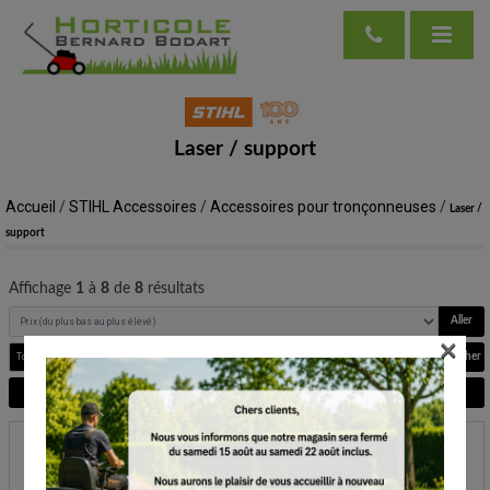
Laser / support
Accueil
/
STIHL Accessoires
/
Accessoires pour tronçonneuses
/
Laser /
support
Affichage
1
à
8
de
8
résultats
Aller
×
Rechercher
Voir plus de filtres