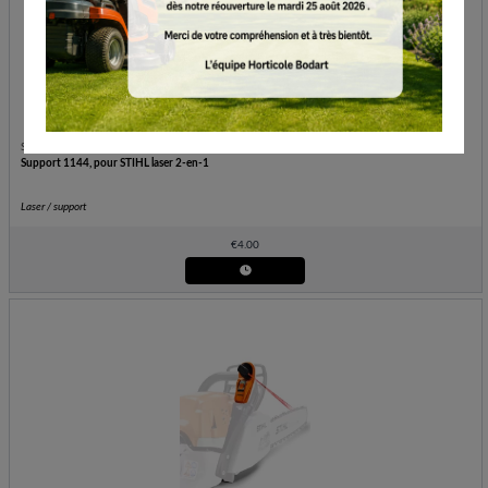
STIHL
Support 1144, pour STIHL laser 2-en-1
Laser / support
€
4.00