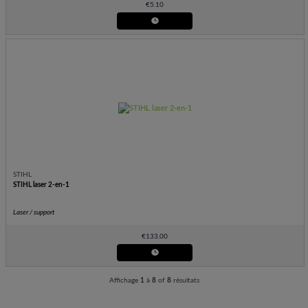
€
5.10
STIHL
STIHL laser 2-en-1
Laser / support
€
133.00
Affichage
1
à
8
of
8
résultats