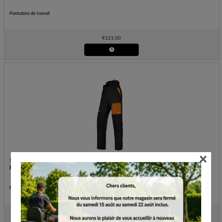
Pantalons de travail
€
121.00
×
STIHL
Pantalon, FUNCTION Core, taille M
Pantalons de travail
€
121.00