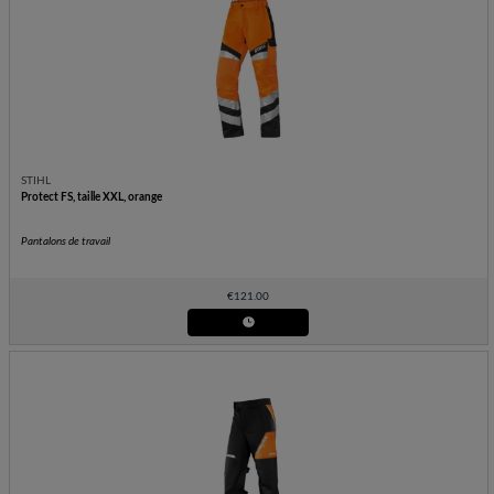
STIHL
Protect FS, taille XXL, orange
Pantalons de travail
€
121.00