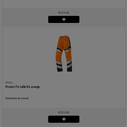
€
121.00
STIHL
Protect FS, taille XS, orange
Pantalons de travail
€
121.00