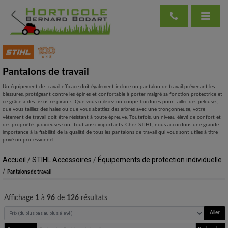
Pantalons de travail
Un équipement de travail efficace doit également inclure un pantalon de travail prévenant les
blessures, protégeant contre les épines et confortable à porter malgré sa fonction protectrice et
ce grâce à des tissus respirants. Que vous utilisiez un coupe-bordures pour tailler des pelouses,
que vous tailliez des haies ou que vous abattiez des arbres avec une tronçonneuse, votre
vêtement de travail doit être résistant à toute épreuve. Toutefois, un niveau élevé de confort et
des propriétés judicieuses sont tout aussi importants. Chez STIHL, nous accordons une grande
importance à la fiabilité de la qualité de tous les pantalons de travail qui vous sont utiles à titre
privé ou professionnel.
Accueil
/
STIHL Accessoires
/
Équipements de protection individuelle
/
Pantalons de travail
Affichage
1
à
96
de
126
résultats
Aller