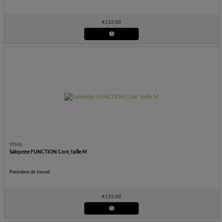
€
132.00
STIHL
Salopette FUNCTION Core, taille M
Pantalons de travail
€
132.00