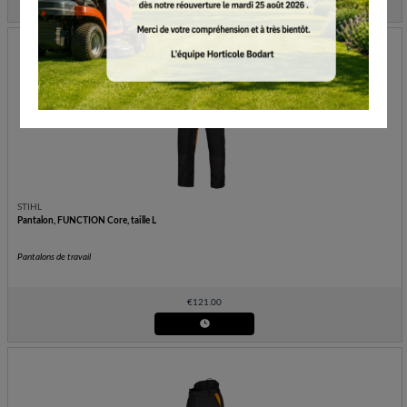
STIHL
Pantalon, FUNCTION Core, taille L
Pantalons de travail
€
121.00