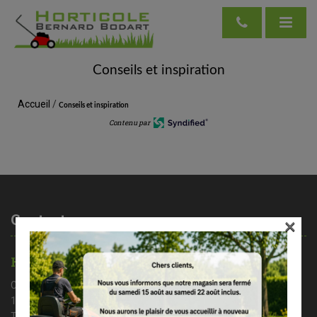
Conseils et inspiration
Accueil
/
Conseils et inspiration
Contenu par
Contactez-nous
×
HORTICOLE BERNARD BODART
Chaussée de Nivelles 35A
1461 Haut – Ittre
Tél : 02/366 37 71