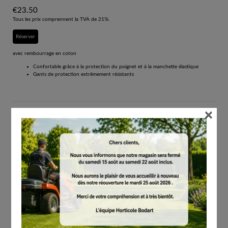
€
23.50
Tous les prix comprennent la TVA de 21%.
Réserver
avec rembourrage en coton
Confortable grâce à la protection du poignet et à la manchette élastique
Gants de protection extrêmement résistants
×
Les gants de travail STIHL ADVANCE Duro sont fabriqués en cuir vachette
extrêmement résistant avec un dos en textile . Ainsi, vous travaillez en toute sécurité et
confortablement, même lors d’interventions extrêmes. Une protection du poignet
intégrée offre aux professionnels et aux utilisateurs particuliers une protection efficace
en cas de contact avec des objets. L’intérieur des gants de travail STIHL ADVANCE Duro
est muni d’une doublure en coton, ce qui vous permet de travailler avec précision avec
votre tronçonneuse STIHL ou votre taille-haies STIHL, tout en étant bien protégé du
froid lors des journées plus fraîches. Leur excellent ajustement et leur très bonne
sensibilité assurent également un confort agréable pendant le travail. La manchette
élastique des STIHL ADVANCE Duro ne serre pas et empêche en même temps la saleté,
par exemple les copeaux, de pénétrer dans les gants de travail.