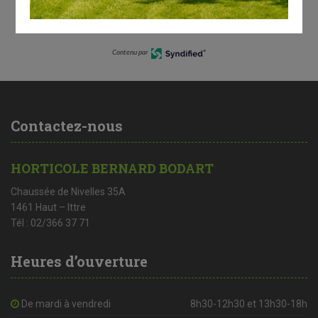
Autres informations :
Contenu par
Contactez-nous
HORTICOLE BERNARD BODART
Chaussée de Nivelles 35A
1461 Haut – Ittre
Tél : 02/366 37 71
Heures d’ouverture
De mardi à vendredi
8h30-12h30 et 13h30-18h