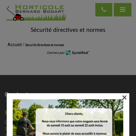
Sécurité directives et normes
Accueil
/
Sécurité directives et normes
Contenu par
Contactez-nous
×
HORTICOLE BERNARD BODART
Chaussée de Nivelles 35A
1461 Haut – Ittre
Tél : 02/366 37 71