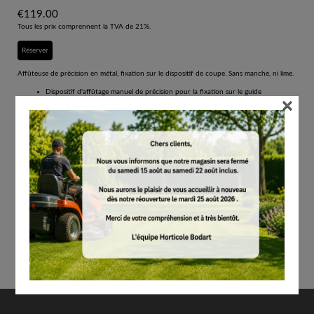
€
119.00
Tous les prix comprennent la TVA de 21%.
Réserver
Affûteuse de précision en métal, fixation sur le dispositif de coupe. Sans manche, ni lime.
Dispositif d'affûtage manuel de précision pour la fixation sur le guide
×
Pour l'entretien régulier de la tronçonneuse
Conception robuste entièrement en métal pour une longue durée de vie
Utilisation mobile
Sans manche ni lime
Affûteuse de précision en métal, fixation sur le dispositif de coupe. Sans manche, ni lime.
Contenu par