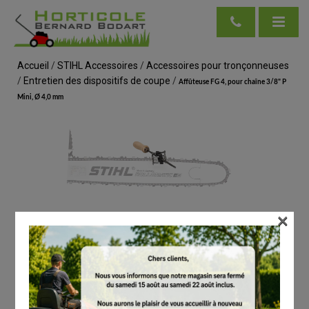
Accueil
/
STIHL Accessoires
/
Accessoires pour tronçonneuses
/
Entretien des dispositifs de coupe
/
Affûteuse FG 4, pour chaîne 3/8" P
Mini, Ø 4,0 mm
×
voir en taille réelle
STIHL
Affûteuse FG 4, pour chaîne 3/8" P Mini, Ø 4,0
mm