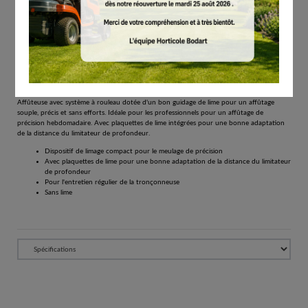
# 56120007503
Entretien des dispositifs de coupe
€
38.40
Tous les prix comprennent la TVA de 21%.
Réserver
Affûteuse avec système à rouleau dotée d'un bon guidage de lime pour un affûtage
souple, précis et sans efforts. Idéale pour les professionnels pour un affûtage de
précision hebdomadaire. Avec plaquettes de lime intégrées pour une bonne adaptation
de la distance du limitateur de profondeur.
Dispositif de limage compact pour le meulage de précision
Avec plaquettes de lime pour une bonne adaptation de la distance du limitateur
de profondeur
Pour l'entretien régulier de la tronçonneuse
Sans lime