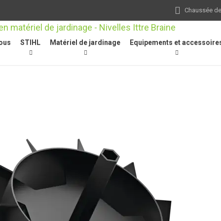
Chaussée de 
ous
STIHL
Matériel de jardinage
Equipements et accessoire
neuses
/
Autres
/
AMR 060, jeu de roues métalliques