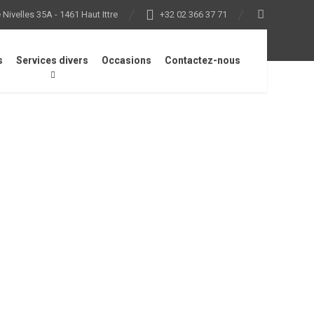
Nivelles 35A - 1461 Haut Ittre
+32 02 366 37 71
s
Services divers
Occasions
Contactez-nous