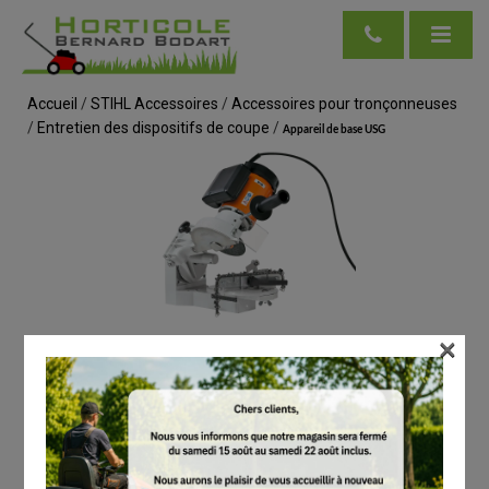
Accueil
/
STIHL Accessoires
/
Accessoires pour tronçonneuses
/
Entretien des dispositifs de coupe
/
Appareil de base USG
×
voir en taille réelle
STIHL
Appareil de base USG
# 52032000008
Entretien des dispositifs de coupe