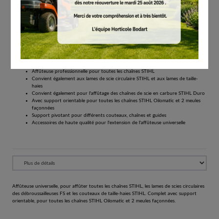
€
658.00
Éco-participation incluse.
Tous les prix comprennent la TVA de 21%.
Réserver
Affûteuse universelle pour affûter les chaînes
Affûteuse professionnelle pour toutes les chaînes STIHL
Convient également aux lames de scie circulaire STIHL et aux lames de taille-
haies
Convient également pour l'affûtage des chaînes de scie en carbure STIHL Duro
Avec support orientable pour toutes les chaînes STIHL Oilomatic et 2 meules
façonnées
Support pivotant pour différents couteaux, chaînes et guides
Accessoires de haute qualité pour l'extension de l'affûteuse universelle
Affûteuse universelle, pour affûter toutes les chaînes STIHL, les lames de scies circulaires
des débroussailleuses FS et les couteaux de taille-haies STIHL. Complet avec support
orientable, pour toutes les chaînes STIHL Oilomatic et 2 meules façonnées.