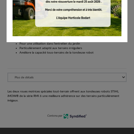
€
52.50
Tous les prix comprennent la TVA de 21%.
Réserver
Pour la série RMI 6
Roues motrices spéciales pour tondeuses robots de la série RMI 6
Pour une utilisation dans l'entretien du jardin
Particulièrement adapté aux terrains irréguliers
Améliore la capacité tous-terrains de la tondeuse robot
Les deux roues motrices spéciales tout-terrain offrent aux tondeuses robots STIHL
iMOW® de la série RMI 6 une meilleure adhérence sur des terrains particulièrement
inégaux.
Contenu par