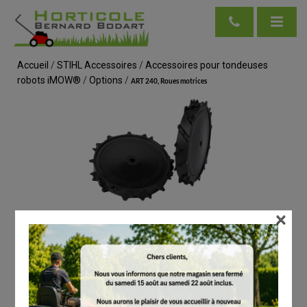
Accueil
/
STIHL Accessoires
/
Accessoires pour tondeuses
robots iMOW®
/
Options
/
ART 240, Roues motrices
×
voir en taille réelle
STIHL
ART 240, Roues motrices
# 69097000412
Options