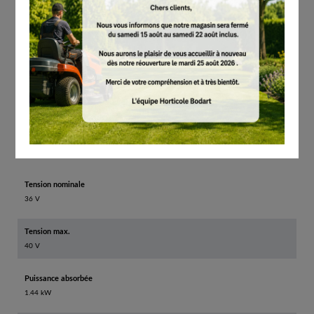
Tension nominale
36 V
Tension max.
40 V
Puissance absorbée
1.44 kW