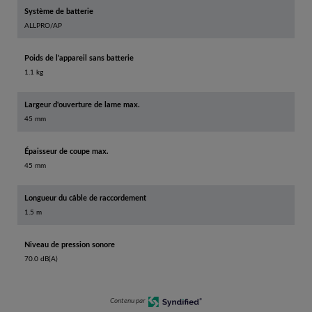
Système de batterie
ALLPRO/AP
Poids de l’appareil sans batterie
1.1 kg
Largeur d'ouverture de lame max.
45 mm
Épaisseur de coupe max.
45 mm
Longueur du câble de raccordement
1.5 m
Niveau de pression sonore
70.0 dB(A)
Contenu par