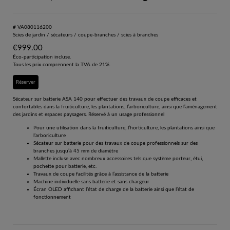
# VA080116200
Scies de jardin / sécateurs / coupe-branches / scies à branches
€
999.00
Éco-participation incluse.
Tous les prix comprennent la TVA de 21%.
Réserver
Sécateur sur batterie ASA 140 pour effectuer des travaux de coupe efficaces et
confortables dans la fruiticulture, les plantations, l’arboriculture, ainsi que l’aménagement
des jardins et espaces paysagers. Réservé à un usage professionnel
Pour une utilisation dans la fruiticulture, l’horticulture, les plantations ainsi que
l’arboriculture
Sécateur sur batterie pour des travaux de coupe professionnels sur des
branches jusqu’à 45 mm de diamètre
Mallette incluse avec nombreux accessoires tels que système porteur, étui,
pochette pour batterie, etc.
Travaux de coupe facilités grâce à l’assistance de la batterie
Machine individuelle sans batterie et sans chargeur
Écran OLED affichant l’état de charge de la batterie ainsi que l’état de
fonctionnement