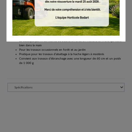
Tous les prix comprennent la TVA de 21%.
Réserver
Hache pour bûcheron légère, destinée aux travaux occasionnels en forêt et dans le
jardin. Idéale pour les travaux d'ébranchage. Avec manche en frêne. Longueur 60 cm.
Poids 1000 g.
Le classique parmi les haches de bûcheron avec un manche en frêne qui tient
bien dans la main
Pour les travaux occasionnels en forêt et au jardin
Pratique pour les travaux d’abattage à la hache légers à modérés
Convient aux travaux d’ébranchage avec une longueur de 60 cm et un poids
de 1 000 g