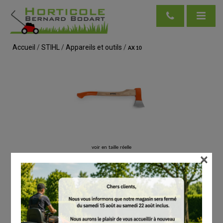
Accueil
/
STIHL
/
Appareils et outils
/
AX 10
voir en taille réelle
×
STIHL
AX 10
# 00008811971
Haches / merlins / outils forestiers
€
56.00