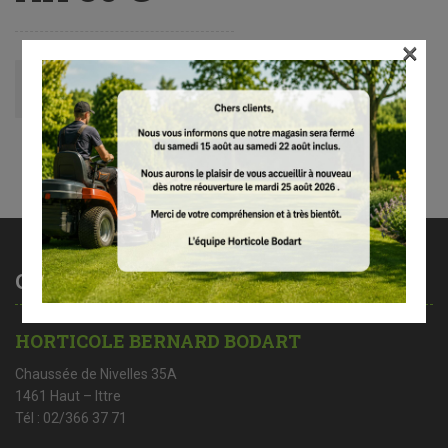
×
Avis (0)
Contactez-nous
HORTICOLE BERNARD BODART
Chaussée de Nivelles 35A
1461 Haut – Ittre
Tél : 02/366 37 71