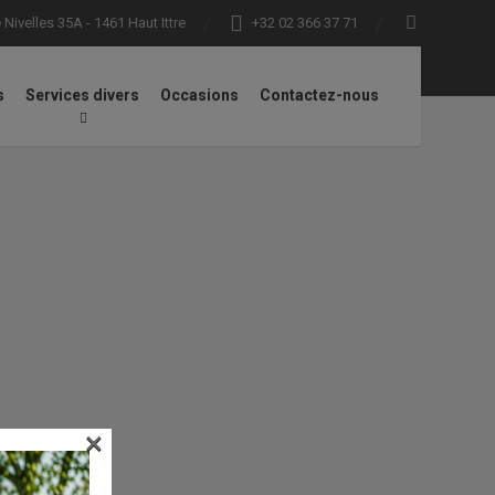
Nivelles 35A - 1461 Haut Ittre
+32 02 366 37 71
s
Services divers
Occasions
Contactez-nous
×