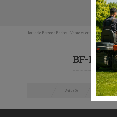
Horticole Bernard Bodart - Vente et entretien matériel de
BF-KM
Avis (0)