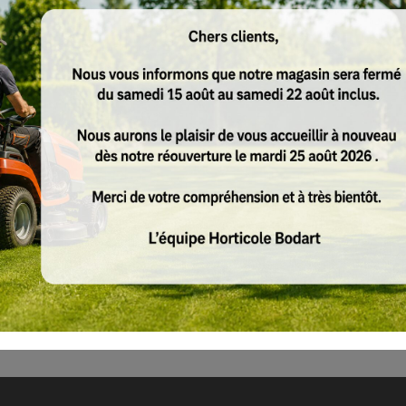
 jardinage - Nivelles Ittre Braine
Produits
BF-KM