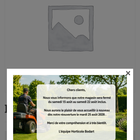
×
BG 86
Avis (0)