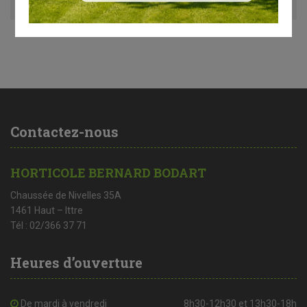
Contactez-nous
HORTICOLE BERNARD BODART
Chaussée de Nivelles 35A
1461 Haut – Ittre
Tél : 02/366 37 71
Heures d’ouverture
De mardi à vendredi
8h30-12h30 et 13h30-18h