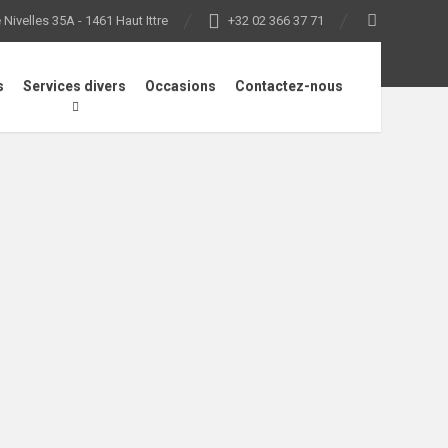
Nivelles 35A - 1461 Haut Ittre
+32 02 366 37 71
s
Services divers
Occasions
Contactez-nous