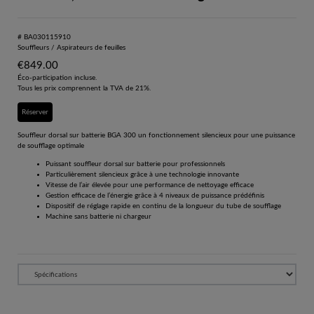
# BA030115910
Souffleurs / Aspirateurs de feuilles
€
849.00
Éco-participation incluse.
Tous les prix comprennent la TVA de 21%.
Réserver
Souffleur dorsal sur batterie BGA 300 un fonctionnement silencieux pour une puissance
de soufflage optimale
Puissant souffleur dorsal sur batterie pour professionnels
Particulièrement silencieux grâce à une technologie innovante
Vitesse de l’air élevée pour une performance de nettoyage efficace
Gestion efficace de l’énergie grâce à 4 niveaux de puissance prédéfinis
Dispositif de réglage rapide en continu de la longueur du tube de soufflage
Machine sans batterie ni chargeur