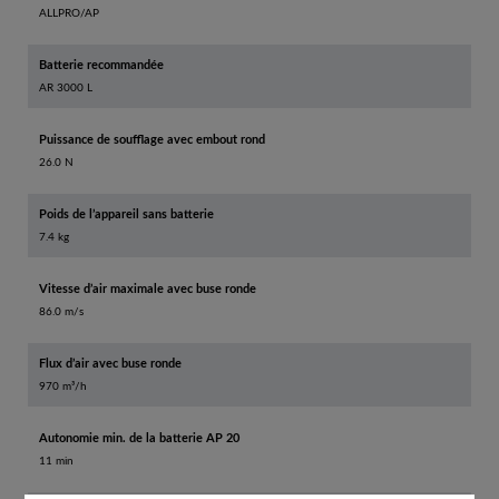
ALLPRO/AP
Batterie recommandée
AR 3000 L
Puissance de soufflage avec embout rond
26.0 N
Poids de l’appareil sans batterie
7.4 kg
Vitesse d’air maximale avec buse ronde
86.0 m/s
Flux d’air avec buse ronde
970 m³/h
Autonomie min. de la batterie AP 20
11 min