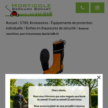
Accueil
/
STIHL Accessoires
/
Équipements de protection
individuelle
/
Bottes et chaussures de sécurité
/
Bottes en
caoutchouc, pour tronçonneuse, Special, taille 42
×
voir en taille réelle
STIHL
Bottes en caoutchouc, pour tronçonneuse,
Special, taille 42