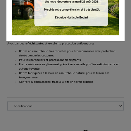
# 00884930042
Bottes et chaussures de sécurité
€
128.00
Tous les prix comprennent la TVA de 21%.
Réserver
Avec bandes réfléchissantes et excellente protection anticoupures
Bottes en caoutchouc très robustes pour tronçonneuses avec protection
élevée contre les coupures
Pour les particuliers et professionnels exigeants
Haute résistance au glissement grâce à une semelle profilée antidérapante et
autonettoyante
Bottes fabriquées à la main en caoutchouc naturel pour le travail à la
tronçonneuse
Confort supplémentaire grâce à la tige en textile réglable