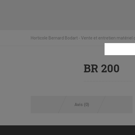
Horticole Bernard Bodart - Vente et entretien matériel de
BR 200
Avis (0)