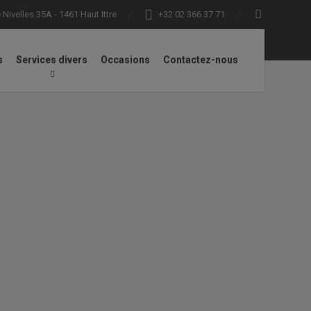
Nivelles 35A - 1461 Haut Ittre
+32 02 366 37 71
s
Services divers
Occasions
Contactez-nous