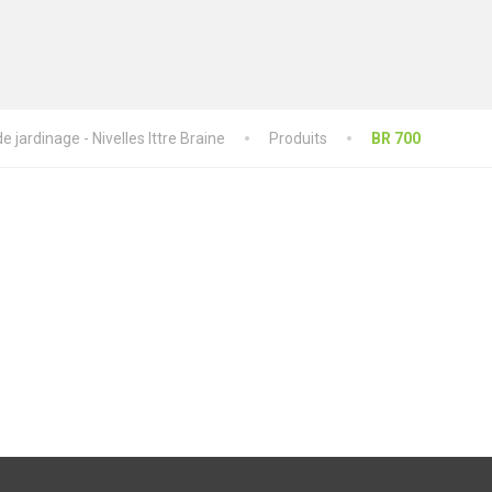
 jardinage - Nivelles Ittre Braine
Produits
BR 700