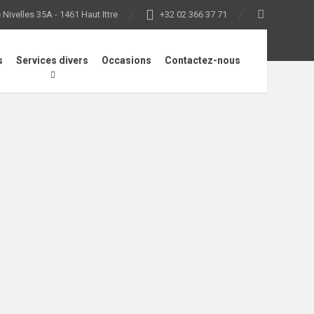
Nivelles 35A - 1461 Haut Ittre
+32 02 366 37 71
s
Services divers
Occasions
Contactez-nous