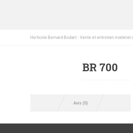
Horticole Bernard Bodart - Vente et entretien matériel de
BR 700
Avis (0)