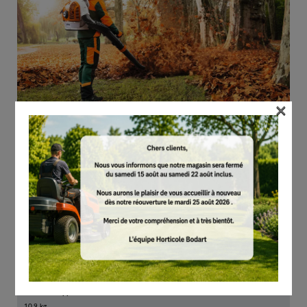
×
Cylindrée
64.8 cm³
CO2
800 g/kWh
Puissance de soufflage avec embout rond
35.0 N
Poids de l’appareil sans carburant
10.9 kg