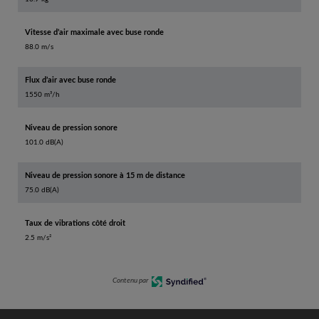
Vitesse d’air maximale avec buse ronde
88.0 m/s
Flux d’air avec buse ronde
1550 m³/h
Niveau de pression sonore
101.0 dB(A)
Niveau de pression sonore à 15 m de distance
75.0 dB(A)
Taux de vibrations côté droit
2.5 m/s²
Contenu par