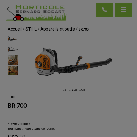
Accueil
/
STIHL
/
Appareils et outils
/
BR 700
voir en taille réelle
STIHL
BR 700
# 42822000021
Souffleurs / Aspirateurs de feuilles
€
999.00