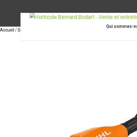
Qui sommes-n
Accueil
/
STIHL Accessoires
/
Accessoires pour nettoyeurs haute press