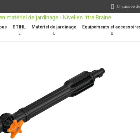
Chaussée de 
ous
STIHL
Matériel de jardinage
Equipements et accessoire
ion
/
Brosses / Nettoyeurs de surfaces
/
Brosse de lavage rotative, p