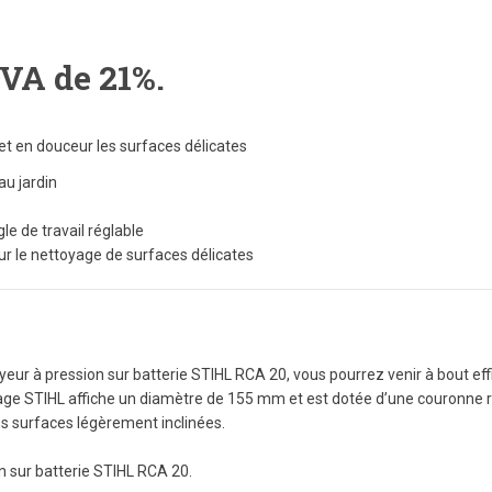
TVA de 21%.
et en douceur les surfaces délicates
au jardin
gle de travail réglable
ur le nettoyage de surfaces délicates
oyeur à pression sur batterie STIHL RCA 20, vous pourrez venir à bout e
vage STIHL affiche un diamètre de 155 mm et est dotée d’une couronne rot
es surfaces légèrement inclinées.
n sur batterie STIHL RCA 20.