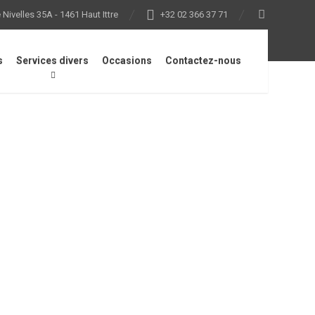
Nivelles 35A - 1461 Haut Ittre
+32 02 366 37 71
s
Services divers
Occasions
Contactez-nous
our RCA 20