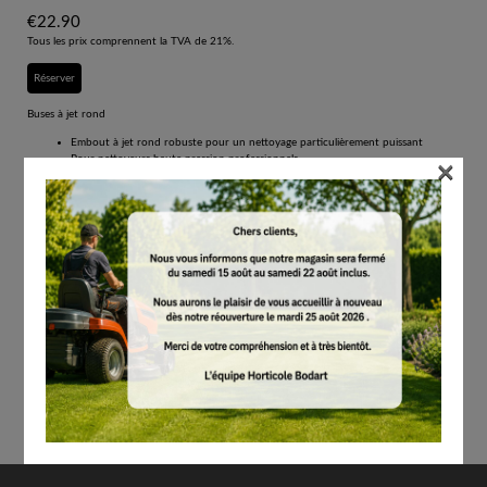
€
22.90
Tous les prix comprennent la TVA de 21%.
Réserver
Buses à jet rond
Embout à jet rond robuste pour un nettoyage particulièrement puissant
×
Pour nettoyeurs haute pression professionnels
L'angle du faisceau de 0° dirige toute la force vers un point
Convient aux surfaces insensibles
Embout à jet rond avec très puissant faisceau focalisé en un point
Embout à jet rond pour nettoyeur haute pression. Angle : 0°. Très puissant faisceau
focalisé en un point.
Contenu par