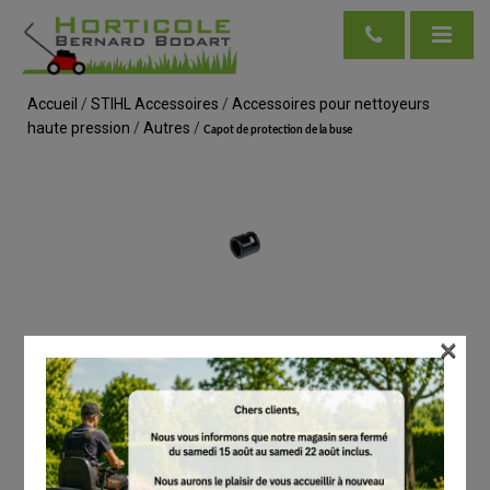
Accueil
/
STIHL Accessoires
/
Accessoires pour nettoyeurs
haute pression
/
Autres
/
Capot de protection de la buse
×
voir en taille réelle
STIHL
Capot de protection de la buse
# 49005020900
Autres