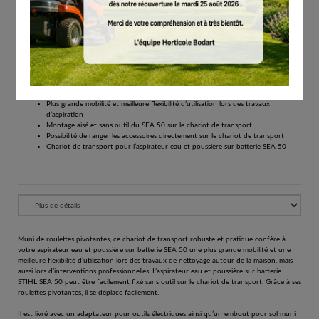
€
25.80
Tous les prix comprennent la TVA de 21%.
Réserver
Chariot de transport pour l’aspirateur eau et poussière sur batterie STIHL SEA 50 pour
plus de mobilité et une plus grande flexibilité d’utilisation
Plus grande mobilité et meilleure flexibilité d’utilisation lors des travaux
d’aspiration
Montage aisé et sans outil du SEA 50 sur le chariot de transport
Possibilité de ranger les accessoires directement sur le chariot de transport
Chariot de transport pour l’aspirateur eau et poussière sur batterie SEA 50
Muni de roulettes pivotantes, ce chariot de transport robuste et pratique confère à
votre aspirateur eau et poussière sur batterie SEA 50 une plus grande mobilité et une
meilleure flexibilité d’utilisation lors des travaux de nettoyage autour de la maison, mais
aussi lors d’interventions professionnelles. L’aspirateur eau et poussière sur batterie
STIHL SEA 50 peut être facilement fixé sans outil sur le chariot de transport. Grâce à ses
roulettes pivotantes, il se déplace facilement.
Il est livré avec un adaptateur pour outils électriques ainsi qu’un embout pour sol muni