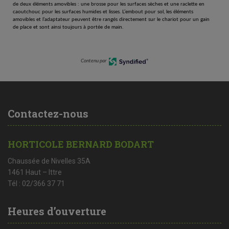
de deux éléments amovibles : une brosse pour les surfaces sèches et une raclette en
caoutchouc pour les surfaces humides et lisses. L’embout pour sol, les éléments
amovibles et l’adaptateur peuvent être rangés directement sur le chariot pour un gain
de place et sont ainsi toujours à portée de main.
Contenu par
Contactez-nous
HORTICOLE BERNARD BODART
Chaussée de Nivelles 35A
1461 Haut – Ittre
Tél : 02/366 37 71
Heures d’ouverture