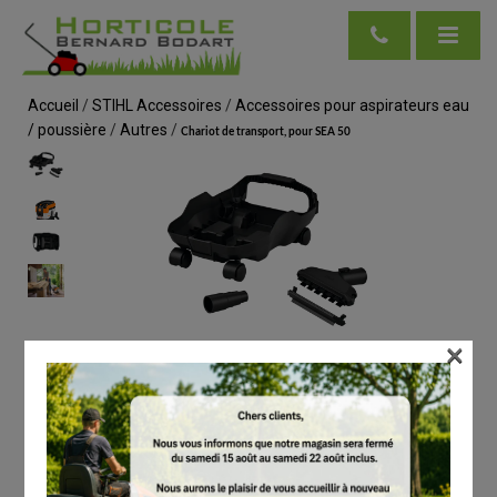
Accueil
/
STIHL Accessoires
/
Accessoires pour aspirateurs eau
/ poussière
/
Autres
/
Chariot de transport, pour SEA 50
×
voir en taille réelle
STIHL
Chariot de transport, pour SEA 50
# SA085009800
Autres