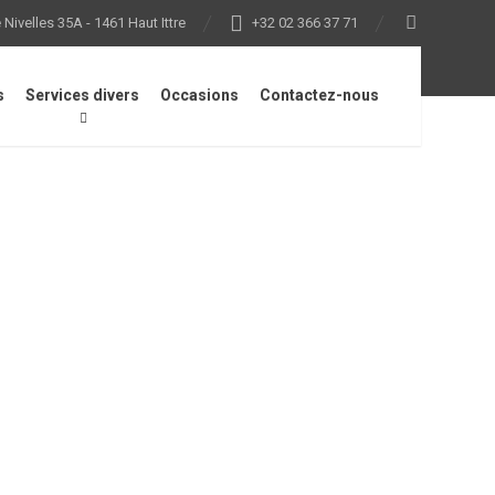
Nivelles 35A - 1461 Haut Ittre
+32 02 366 37 71
s
Services divers
Occasions
Contactez-nous
S 480i, TS 500i