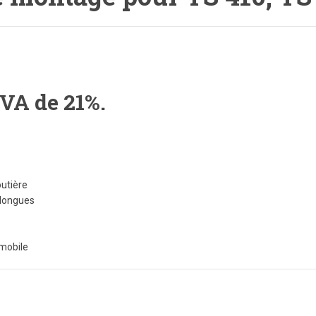
TVA de 21%.
outière
 longues
mobile