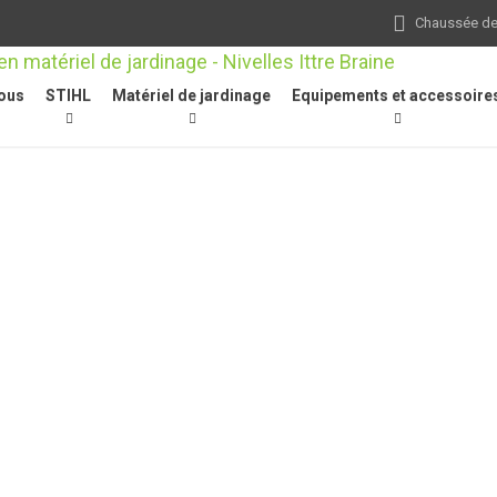
Chaussée de 
ous
STIHL
Matériel de jardinage
Equipements et accessoire
/
Autres
/
Chariot FW 20, avec kit de montage pour TS 410, TS 420, T