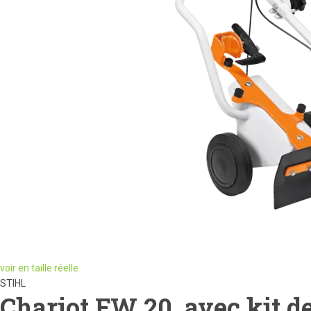
voir en taille réelle
STIHL
Chariot FW 20, avec kit d