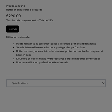
# 00885320148
Bottes et chaussures de sécurité
€
290.00
Tous les prix comprennent la TVA de 21%.
Réserver
Utilisation universelle
Haute résistance au glissement grâce à la semelle profilée antidérapante
Semelle intermédiaire en acier pour protéger des perforations
Bottes de tronçonneuse très robustes avec protection contre les coupures et
bout en acier
Doublure en cuir et textile hydrofuge avec bords rembourrés confortables
Pour une utilisation professionnelle universelle