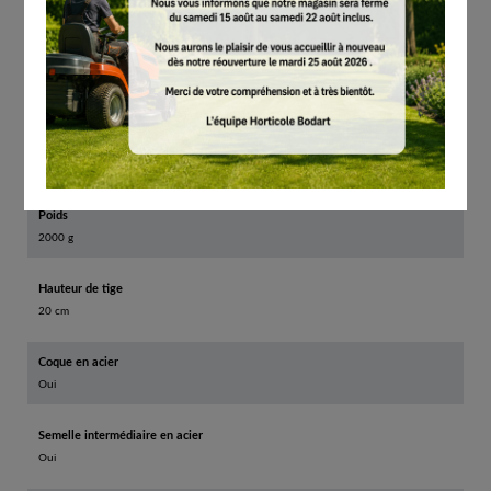
Taille
48
Poids
2000 g
Hauteur de tige
20 cm
Coque en acier
Oui
Semelle intermédiaire en acier
Oui