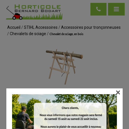
Accueil
/
STIHL Accessoires
/
Accessoires pour tronçonneuses
/
Chevalets de sciage
/
Chevalet de sciage, en bois
×
voir en taille réelle
STIHL
Chevalet de sciage, en bois
# 00008814602
Chevalets de sciage