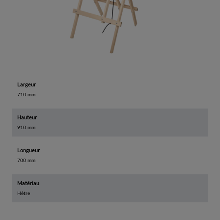
Largeur
710 mm
Hauteur
910 mm
Longueur
700 mm
Matériau
Hêtre