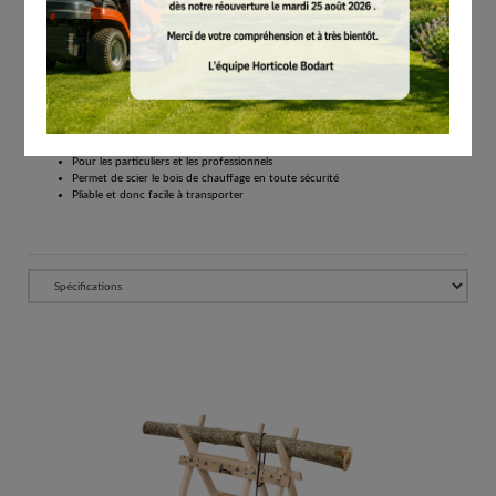
€
66.00
Tous les prix comprennent la TVA de 21%.
Réserver
Version légère, pour scier confortablement le bois de chauffage.
Chevalet en bois léger pour scier du bois
Pour les particuliers et les professionnels
Permet de scier le bois de chauffage en toute sécurité
Pliable et donc facile à transporter