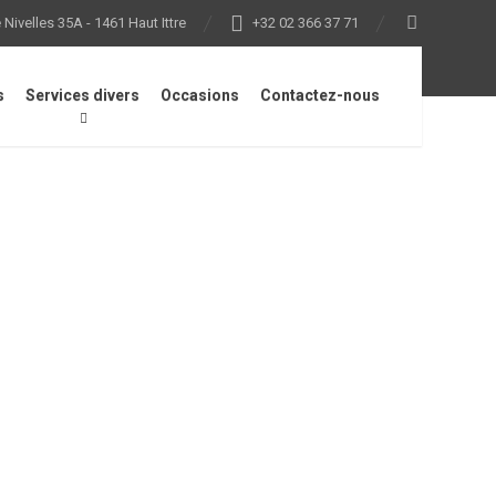
Nivelles 35A - 1461 Haut Ittre
+32 02 366 37 71
s
Services divers
Occasions
Contactez-nous
ue ouvert antibruit