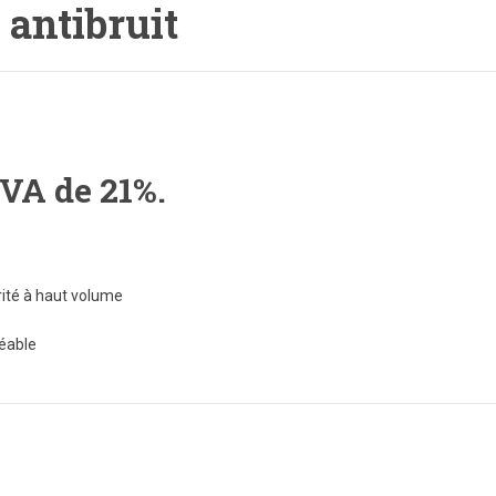
 antibruit
TVA de 21%.
rité à haut volume
réable