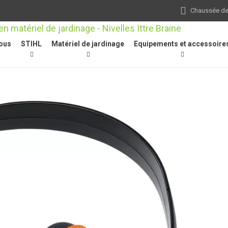
Chaussée de 
ous
STIHL
Matériel de jardinage
Equipements et accessoire
de feuilles
/
Équipements de protection individuelle
/
Concept 23, casq