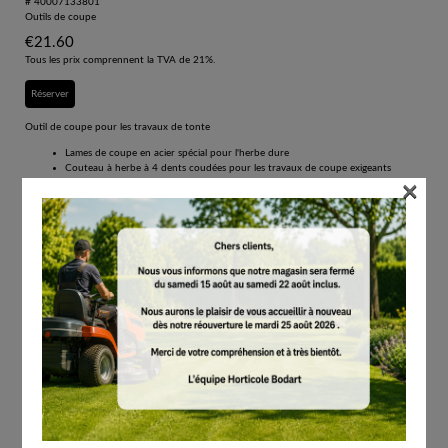
# 40007133801
Outils de coupe
€
21.60
Tous les prix comprennent la TVA de 21%.
Réserver
Outil de coupe pour les travaux de tonte
Lames de coupe en acier spécial pour l'herbe dure
Couteau à herbe à 4 dents coudées pour les travaux de coupe exigeants
×
Pour venir à bout des herbes ligneuses et des mauvaises herbes tenaces
Robuste et durable
Possibilité de travailler longtemps sans interruption grâce au couteau réversible
Couteau à herbe à quatre ailettes en acier. Pour fauchage de grandes surfaces d’herbe
ligneuse. Et pour les roseaux et buissons.
Remarque : l’outil de coupe ne peut être utilisé qu’avec une protection compatible.