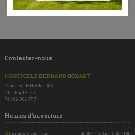
Contactez-nous
HORTICOLE BERNARD BODART
Chaussée de Nivelles 35A
1461 Haut – Ittre
Tél : 02/366 37 71
Heures d’ouverture
De mardi à vendredi
8h30-12h30 et 13h30-18h