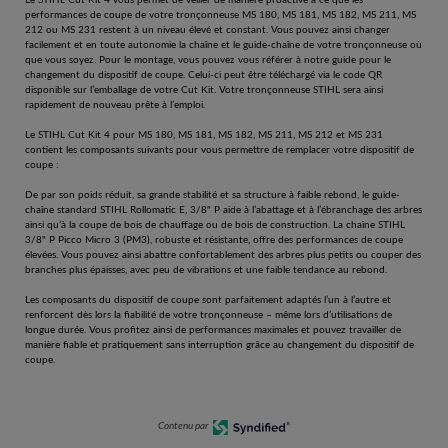
performances de coupe de votre tronçonneuse MS 180, MS 181, MS 182, MS 211, MS
212 ou MS 231 restent à un niveau élevé et constant. Vous pouvez ainsi changer
facilement et en toute autonomie la chaîne et le guide-chaîne de votre tronçonneuse où
que vous soyez. Pour le montage, vous pouvez vous référer à notre guide pour le
changement du dispositif de coupe. Celui-ci peut être téléchargé via le code QR
disponible sur l’emballage de votre Cut Kit. Votre tronçonneuse STIHL sera ainsi
rapidement de nouveau prête à l’emploi.
Le STIHL Cut Kit 4 pour MS 180, MS 181, MS 182, MS 211, MS 212 et MS 231
contient les composants suivants pour vous permettre de remplacer votre dispositif de
coupe :
De par son poids réduit, sa grande stabilité et sa structure à faible rebond, le guide-
chaîne standard STIHL Rollomatic E, 3/8" P aide à l’abattage et à l’ébranchage des arbres
ainsi qu’à la coupe de bois de chauffage ou de bois de construction. La chaîne STIHL
3/8" P Picco Micro 3 (PM3), robuste et résistante, offre des performances de coupe
élevées. Vous pouvez ainsi abattre confortablement des arbres plus petits ou couper des
branches plus épaisses, avec peu de vibrations et une faible tendance au rebond.
Les composants du dispositif de coupe sont parfaitement adaptés l’un à l’autre et
renforcent dès lors la fiabilité de votre tronçonneuse – même lors d’utilisations de
longue durée. Vous profitez ainsi de performances maximales et pouvez travailler de
manière fiable et pratiquement sans interruption grâce au changement du dispositif de
coupe.
Contenu par