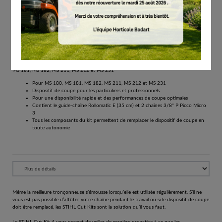
# 30050009902
Cut Kits
€
122.00
Tous les prix comprennent la TVA de 21%.
Réserver
Cut Kit 4 kit composé d’un guide-chaîne et de chaînes pour les tronçonneuses MS 180,
MS 181, MS 182, MS 211, MS 212 et MS 231
Pour MS 180, MS 181, MS 182, MS 211, MS 212 et MS 231
Dispositif de coupe pour les particuliers et professionnels
Pour une disponibilité rapide et des performances de coupe optimales
Contient le guide-chaîne Rollomatic E (35 cm) et 2 chaînes 3/8" P Picco Micro
3
Tous les composants du kit permettent de remplacer le dispositif de coupe en
toute autonomie
Même la meilleure tronçonneuse s’émousse lorsqu’elle est utilisée régulièrement. S’il ne
vous est pas possible d’affûter votre chaîne pendant le travail ou si le dispositif de coupe
doit être remplacé, les STIHL Cut Kits sont la solution qu’il vous faut.
Le STIHL Cut Kit 4 vous permet de veiller de manière proactive à ce que les