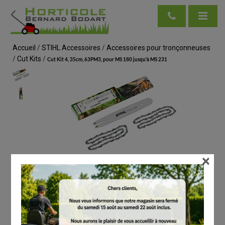
Accueil
/
STIHL Accessoires
/
Accessoires pour tronçonneuses
/
Cut Kits
/
Cut Kit 4, 35cm, 63PM3, pour MS 180 jusqu'à MS 231
×
voir en taille réelle
STIHL
Cut Kit 4, 35cm, 63PM3, pour MS 180 jusqu'à
MS 231