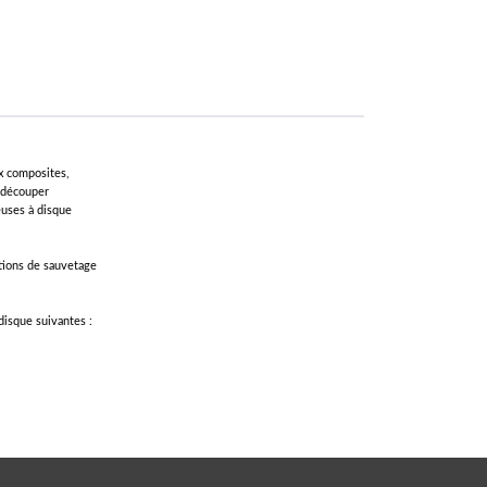
x composites,
à découper
euses à disque
tions de sauvetage
isque suivantes :