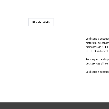
Plus de détails
Le disque à découp
matériaux de constr
diamantés de STIHL 
STIHL et séduisent 
Remarque : ce disqu
des services d’ince
Le disque à découp