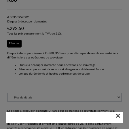
R80
# 08350957002
Disques à découper diamantés
€
292.50
Tous les prix comprennent la TVA de 21%.
Réserver
Disque à découper diamanté D-R80, 350 mm pour découper de nombreux matériaux
différents lors des opérations de sauvetage
Disque à découper diamanté pour opérations de sauvetage
Réservé au personnel de secours et d’urgence spécialement formé
Longue durée de vie et hautes performances de coupe
Le disque à découper diamanté D-R80 pour opérations de sauvetage convient à la
×
découpe de métaux, matériaux composites, matériaux de construction, plastiques, verre,
panneaux solaires ainsi que pièces de véhicules. Tous les disques à découper diamantés
de STIHL sont robustes et offrent une longue durée de vie. Ils sont parfaitement
adaptés aux découpeuses à disque STIHL et séduisent par leur puissance de coupe et