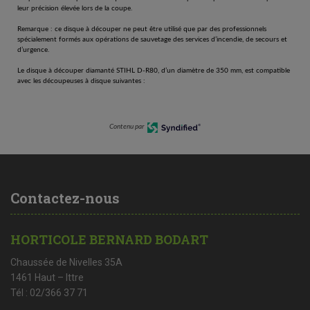
leur précision élevée lors de la coupe.
Remarque : ce disque à découper ne peut être utilisé que par des professionnels
spécialement formés aux opérations de sauvetage des services d’incendie, de secours et
d’urgence.
Le disque à découper diamanté STIHL D-R80, d’un diamètre de 350 mm, est compatible
avec les découpeuses à disque suivantes :
Contenu par
Contactez-nous
HORTICOLE BERNARD BODART
Chaussée de Nivelles 35A
1461 Haut – Ittre
Tél : 02/366 37 71