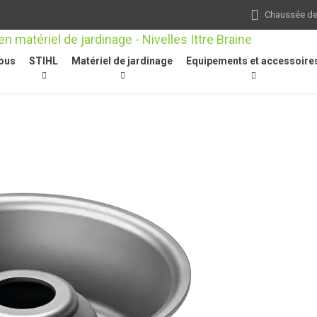
Chaussée de 
ous
STIHL
Matériel de jardinage
Equipements et accessoire
s-herbes / débroussailleuses
/
Autres
/
Disque porteur, pour les outi