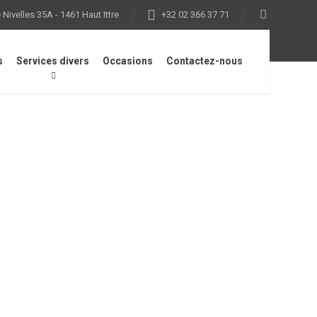
Nivelles 35A - 1461 Haut Ittre
+32 02 366 37 71
s
Services divers
Occasions
Contactez-nous
ls de coupe STIHL