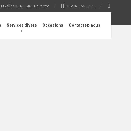
Nivelles 35A - 1461 Haut Ittre
+32 02 366 37 71
s
Services divers
Occasions
Contactez-nous