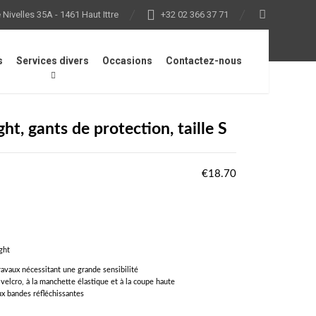
Nivelles 35A - 1461 Haut Ittre
+32 02 366 37 71
s
Services divers
Occasions
Contactez-nous
le S
, gants de protection, taille S
€
18.70
ght
avaux nécessitant une grande sensibilité
velcro, à la manchette élastique et à la coupe haute
x bandes réfléchissantes