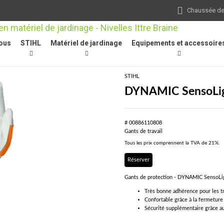
Chaussée de 
ous
STIHL
Matériel de jardinage
Equipements et accessoire
on individuelle
/
Gants de travail
/
DYNAMIC SensoLight, gants de protection, tail
STIHL
DYNAMIC SensoLight
# 00886110808
Gants de travail
Tous les prix comprennent la TVA de 21%.
Réserver
Gants de protection - DYNAMIC SensoLi
Très bonne adhérence pour les tr
Confortable grâce à la fermeture 
Sécurité supplémentaire grâce au