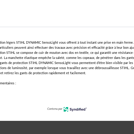
tion légers STIHL DYNAMIC SensoLight vous offrent à tout instant une prise en main ferme.
particuliers peuvent ainsi effectuer des travaux avec précision et efficacité grâce à leur bon a
tion STIHL se compose de cuir de mouton avec dos en textile, ce qui garantit une résistance
ité. La manchette élastique empêche la saleté, comme les copeaux, de pénétrer dans les gant
 gants de protection STIHL DYNAMIC SensoLight vous permettent d’être bien visible par le
ions de luminosité, par exemple lorsque vous travaillez avec une débroussailleuse STIHL. Gr
 et retirez les gants de protection rapidement et facilement.
mentaires :
Contenu par