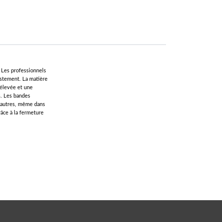
 Les professionnels
justement. La matière
 élevée et une
s. Les bandes
s autres, même dans
âce à la fermeture