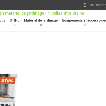
Chaussée de 
ous
STIHL
Matériel de jardinage
Equipements et accessoire
urs / coupe-branches / scies à branches
/
Autres
/
Electric Gear Grease