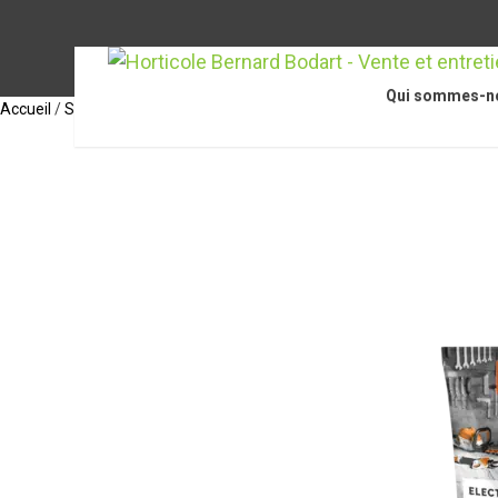
Qui sommes-n
Accueil
/
STIHL Accessoires
/
Accessoires pour scies de jardin / sécate