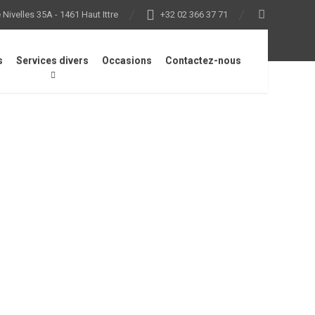
Nivelles 35A - 1461 Haut Ittre
+32 02 366 37 71
s
Services divers
Occasions
Contactez-nous
, graisse fluide, 80 gr