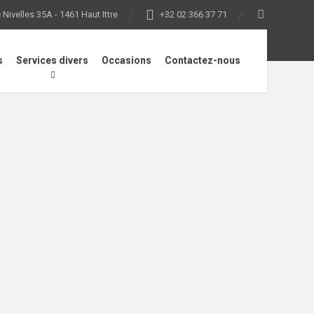
Nivelles 35A - 1461 Haut Ittre
+32 02 366 37 71
s
Services divers
Occasions
Contactez-nous