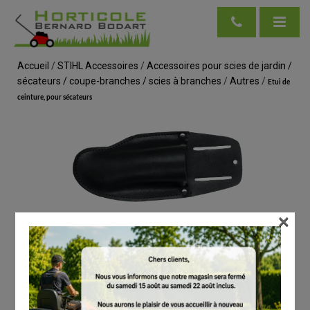
Accueil
/
STIHL Accessoires
/
Accessoires pour scies de jardin /
sécateurs / coupe-branches / scies à branches
/
Autres
/
Etui de
ceinture, pour sécateurs
×
voir en taille réelle
STIHL
Etui de ceinture, pour sécateurs