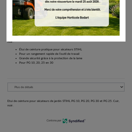
# 00008813644
Autres
€
17.20
Tous les prix comprennent la TVA de 21%.
Réserver
Etui de ceinture pour sécateurs de jardin STIHL PG 10, PG 20, PG 30 et PG 25. Cuir,
noir.
Étui de ceinture pratique pour sécateurs STIHL
Pour un rangement rapide de l’outil de travail
Grande sécurité grâce à la protection de la lame
Pour PG 10, 20, 25 en 30
Etui de ceinture pour sécateurs de jardin STIHL PG 10, PG 20, PG 30 et PG 25. Cuir,
noir.
Contenu par