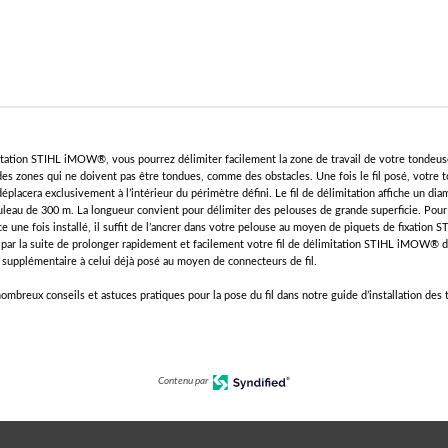
mitation STIHL iMOW®, vous pourrez délimiter facilement la zone de travail de votre tondeus
es zones qui ne doivent pas être tondues, comme des obstacles. Une fois le fil posé, votre 
acera exclusivement à l’intérieur du périmètre défini. Le fil de délimitation affiche un di
ouleau de 300 m. La longueur convient pour délimiter des pelouses de grande superficie. Pour q
 une fois installé, il suffit de l’ancrer dans votre pelouse au moyen de piquets de fixation ST
par la suite de prolonger rapidement et facilement votre fil de délimitation STIHL iMOW® 
l supplémentaire à celui déjà posé au moyen de connecteurs de fil.
ombreux conseils et astuces pratiques pour la pose du fil dans notre guide d’installation des
Contenu par