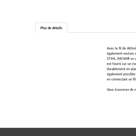
Plus de détails
Avec le fil de déli
également exclure d
STIHL iMOW® se dépl
est fourni sur un r
durablement en place
également possible 
en connectant un fi
Vous trouverez de n