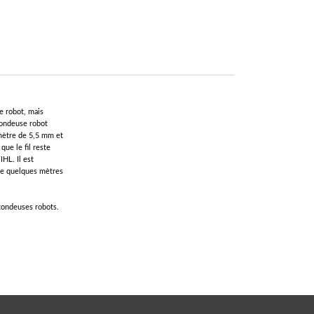
e robot, mais
tondeuse robot
amètre de 5,5 mm et
ue le fil reste
IHL. Il est
de quelques mètres
 tondeuses robots.