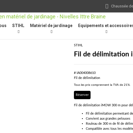
Chaussée de 
ous
STIHL
Matériel de jardinage
Equipements et accessoire
deuses robots iMOW®
/
Fil de délimitation
/
Fil de délimitation iMOW®, 300 m
STIHL
Fil de délimitati
# IA004008610
Fil de délimitation
Tous les prix comprennent la TVA de 21%.
Réserver
Fil de délimitation iMOW 300 m pour déli
Fil de délimitation permettant d
Convient aux grandes pelouses
Rouleau de 300 m de fil de déli
Compatible avec tous les mod