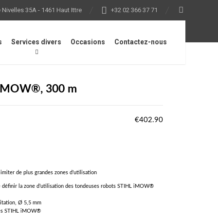
Nivelles 35A - 1461 Haut Ittre
+32 02 366 37 71
s
Services divers
Occasions
Contactez-nous
on iMOW®, 300 m
€
402.90
miter de plus grandes zones d’utilisation
e définir la zone d’utilisation des tondeuses robots STIHL iMOW®
mitation, Ø 5,5 mm
èles STIHL iMOW®