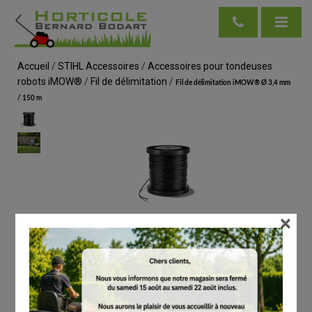
Accueil
/
STIHL Accessoires
/
Accessoires pour tondeuses
robots iMOW®
/
Fil de délimitation
/
Fil de délimitation iMOW® Ø 3,4 mm
/ 150 m
×
voir en taille réelle
STIHL
Fil de délimitation iMOW® Ø 3,4 mm / 150 m