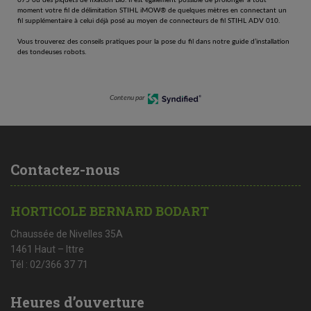
moment votre fil de délimitation STIHL iMOW® de quelques mètres en connectant un
fil supplémentaire à celui déjà posé au moyen de connecteurs de fil STIHL ADV 010.
Vous trouverez des conseils pratiques pour la pose du fil dans notre guide d’installation
des tondeuses robots.
Contenu par
Contactez-nous
HORTICOLE BERNARD BODART
Chaussée de Nivelles 35A
1461 Haut – Ittre
Tél : 02/366 37 71
Heures d’ouverture