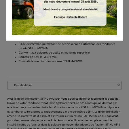
# IA004008600
Fil de délimitation
€
96.90
Tous les prix comprennent la TVA de 21%.
Réserver
Fil de délimitation iMOW 150 m pour délimiter la zone d’utilisation
Fil de délimitation permettant de définir la zone d’utilisation des tondeuses
robots STIHL iMOW®
Convient aux pelouses de petite et moyenne superficie
Rouleau de 150 m, Ø 3,4 mm
Compatible avec tous les modèles STIHL iMOW®
Avec le fil de délimitation STIHL iMOW®, vous pourrez délimiter facilement la zone de
travail de votre tondeuse robot, mais également exclure des zones qui ne doivent pas
être tondues, comme des obstacles. Votre tondeuse robot STIHL iMOW® se déplacera
et tondra ensuite la pelouse exclusivement dans le périmètre défini. Le fil de délimitation
affiche un diamètre de 3,4 mm et est fourni sur un rouleau de 150 m, ce qui convient
pour des pelouses de petite superficie. Pour que le fil reste bien en place une fois
installé, il suffit de l’ancrer dans la pelouse au moyen des piquets de fixation STIHL AFN
075 ou des piquets de fixation Bio. Il est également possible de prolonger à tout