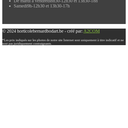
De mardi à vendredi
8h30-12h30 et 13h30-18h
Samedi
9h-12h30 et 13h30-17h
© 2024 horticolebernardbodart.be - créé par:
A2COM
*Les prix indiqués sur les photos de notre site Internet sont uniquement à titre indicatif et ne
sont pas juridiquement contraignants.