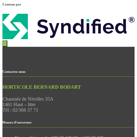
Contenu par
Contactez-nous
HORTICOLE BERNARD BODART
Chaussée de Nivelles 35A
1461 Haut – Ittre
Tél : 02/366 37 71
Heures d’ouverture