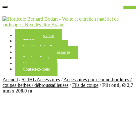
Qui sommes-nous
STIHL
Matériel de jardinage
Equipements et accessoires
Services divers
Occasions
Contactez-nous
Accueil
/
STIHL Accessoires
/
Accessoires pour coupe-bordures /
coupes-herbes / débroussailleuses
/
Fils de coupe
/
Fil rond, Ø 2,7
mm x 208,0 m