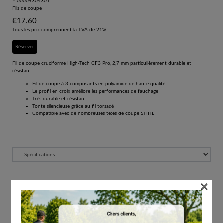
# 00009304301
Fils de coupe
€
17.60
Tous les prix comprennent la TVA de 21%.
Réserver
Fil de coupe cruciforme High-Tech CF3 Pro, 2,7 mm particulièrement durable et
résistant
Fil de coupe à 3 composants en polyamide de haute qualité
Le profil en croix améliore les performances de fauchage
Très durable et résistant
Tonte silencieuse grâce au fil torsadé
Compatible avec de nombreuses têtes de coupe STIHL
×