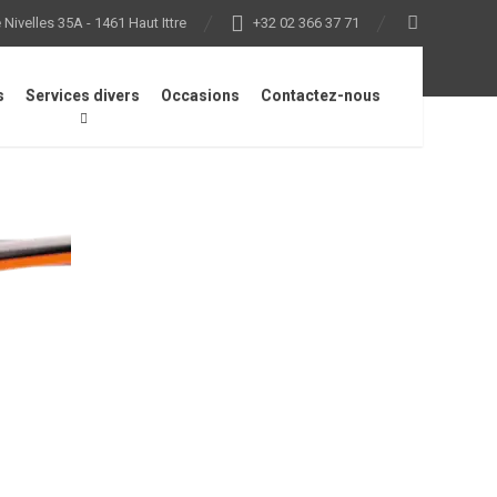
Nivelles 35A - 1461 Haut Ittre
+32 02 366 37 71
s
Services divers
Occasions
Contactez-nous
 Ø 3,0 mm x 215,0 m