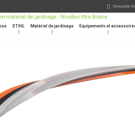
Chaussée de 
ous
STIHL
Matériel de jardinage
Equipements et accessoire
s-herbes / débroussailleuses
/
Fils de coupe
/
Fils de coupe, CF3 Pro,