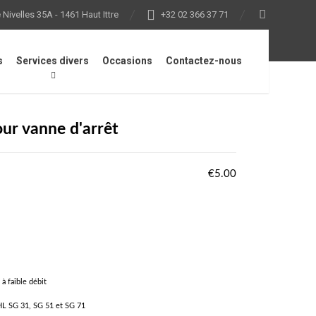
Nivelles 35A - 1461 Haut Ittre
+32 02 366 37 71
s
Services divers
Occasions
Contactez-nous
our vanne d'arrêt
€
5.00
à faible débit
HL SG 31, SG 51 et SG 71