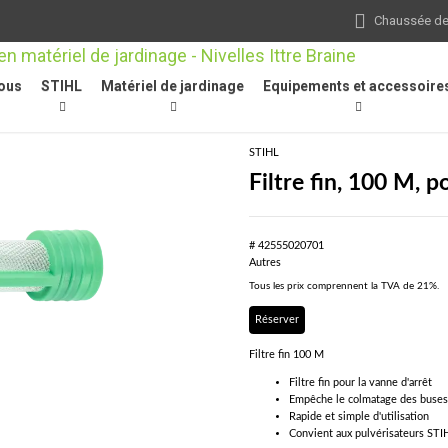
Chaussée de 
ous
STIHL
Matériel de jardinage
Equipements et accessoire
risateurs / atomiseurs
/
Autres
/
Filtre fin, 100 M, pour vanne d'arrêt
STIHL
Filtre fin, 100 M, p
# 42555020701
Autres
Tous les prix comprennent la TVA de 21%.
Réserver
Filtre fin 100 M
Filtre fin pour la vanne d'arrêt
Empêche le colmatage des buses 
Rapide et simple d'utilisation
Convient aux pulvérisateurs STI