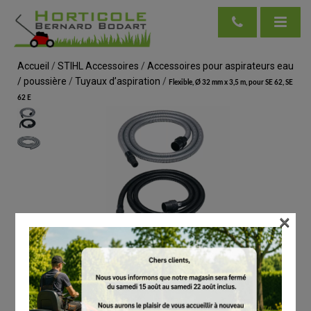
Accueil
/
STIHL Accessoires
/
Accessoires pour aspirateurs eau
/ poussière
/
Tuyaux d’aspiration
/
Flexible, Ø 32 mm x 3,5 m, pour SE 62, SE
62 E
×
voir en taille réelle
STIHL
Flexible, Ø 32 mm x 3,5 m, pour SE 62, SE 62 E