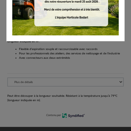
# 49015000518
Tuyaux d’aspiration
€
44.30
Tous les prix comprennent la TVA de 21%.
Réserver
Peut être découper à la longueur souhaitée. Résistant à la température jusqu’à 79 C
longueur indiquée en m .
Flexible d'aspiration souple et raccourcissable avec raccords
Pour les professionnels des ateliers, des services de nettoyage et de l'industrie
Avec connecteurs aux deux extrémités
Peut être découper à la longueur souhaitée. Résistant à la température jusqu’à 79°C
(longueur indiquée en m).
Contenu par