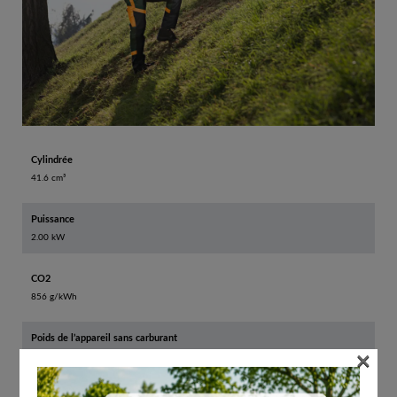
Cylindrée
41.6 cm³
Puissance
2.00 kW
CO2
856 g/kWh
Poids de l’appareil sans carburant
×
10.7 kg