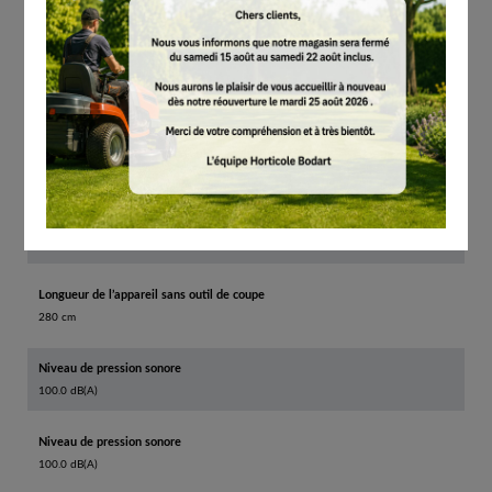
Outil de coupe standard
AutoCut 25-2
Diamètre de cercle de coupe
450 mm
Capacité du réservoir
0.750 l
Capacité du réservoir
750 cm³
Longueur de l’appareil sans outil de coupe
280 cm
Niveau de pression sonore
100.0 dB(A)
Niveau de pression sonore
100.0 dB(A)