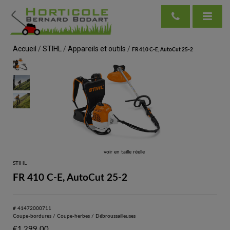
Accueil
/
STIHL
/
Appareils et outils
/
FR 410 C-E, AutoCut 25-2
voir en taille réelle
STIHL
FR 410 C-E, AutoCut 25-2
# 41472000711
Coupe-bordures / Coupe-herbes / Débroussailleuses
€
1,299.00