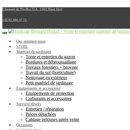
Chaussée de Nivelles 35A - 1461 Haut Ittre
+32 02 366 37 71
Qui sommes-nous
STIHL
Matériel de jardinage
Tonte et entretien du gazon
Bordures et débroussaillage
Travaux forestiers + broyage
Travail du sol (horticulture)
Nettoyage en extérieur
Petit matériel de jardinage
Equipements et accessoires
Equipements de protection
Carburants et accessoires
Services divers
Entretien / réparation
Pièces détachées
Cablage pelouses après vente
Occasions