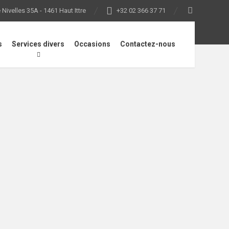
Nivelles 35A - 1461 Haut Ittre
+32 02 366 37 71
s
Services divers
Occasions
Contactez-nous